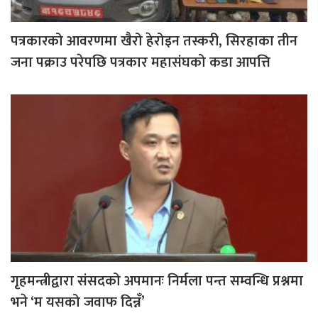
पत्रकारको आवरणमा खैरो हेरोइन तस्करी, सिरहाका तीन
जना पक्राउ परेपछि पत्रकार महासंघको कडा आपत्ति
गृहमन्त्रीद्वारा संसदको अपमानः निर्मला पन्त सम्वन्धि प्रश्नमा
भने ‘म यसको जवाफ दिन्नँ’