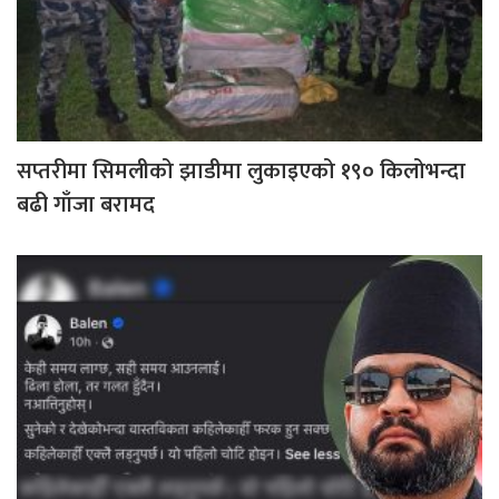
सप्तरीमा सिमलीको झाडीमा लुकाइएको १९० किलोभन्दा
बढी गाँजा बरामद