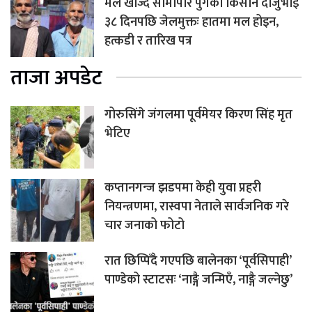
मल खोज्दै सीमापार पुगेका किसान दाजुभाइ
३८ दिनपछि जेलमुक्तः हातमा मल होइन,
हत्कडी र तारिख पत्र
ताजा अपडेट
गोरुसिंगे जंगलमा पूर्वमेयर किरण सिंह मृत
भेटिए
कप्तानगन्ज झडपमा केही युवा प्रहरी
नियन्त्रणमा, रास्वपा नेताले सार्वजनिक गरे
चार जनाको फोटो
रात छिप्पिँदै गएपछि बालेनका ‘पूर्वसिपाही’
पाण्डेको स्टाटसः ‘नाङ्गै जन्मिएँ, नाङ्गै जल्नेछु’