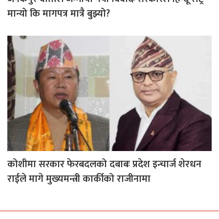
मान्यो कि मागपत्र मात्रै बुझ्यो?
कोशीमा सरकार फेरबदलको दबाबः प्रदेश इन्चार्ज शेरधन
राईले मागे मुख्यमन्त्री कार्कीको राजीनामा