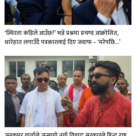
‘स्थिरता कहिले आउँछ?’ भन्ने प्रश्नमा प्रचण्ड आक्रोशित,
धारेहात लगाउँदै पत्रकारलाई दिए जवाफ – ‘मरेपछि…’
जनकपुर वार्ताले जन्मायो नयाँ विवादः सरकारले हिन्दू राष्ट्र