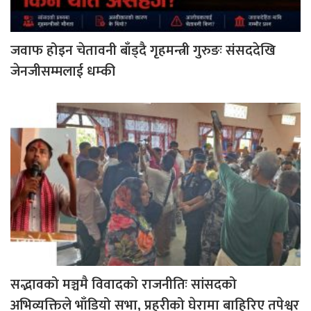
जवाफ होइन चेतावनी बाँड्दै गृहमन्त्री गुरुङः संसददेखि
जेनजीसम्मलाई धम्की
सद्भावको मञ्चमै विवादको राजनीतिः सांसदको
अभिव्यक्तिले भाँडियो सभा, प्रहरीको घेरामा बाहिरिए तपेश्वर