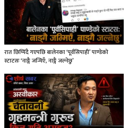
रात छिप्पिँदै गएपछि बालेनका ‘पूर्वसिपाही’ पाण्डेको
स्टाटसः ‘नाङ्गै जन्मिएँ, नाङ्गै जल्नेछु’