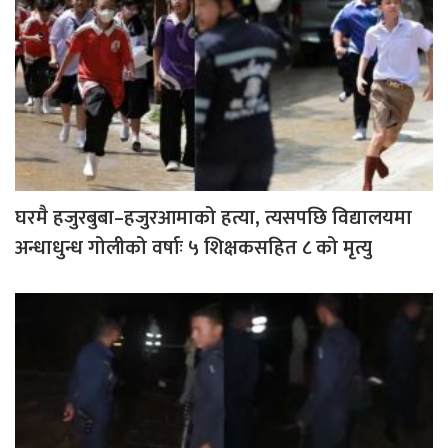
घरमै हजुरबुबा–हजुरआमाको हत्या, त्यसपछि विद्यालयमा
अन्धाधुन्ध गोलीको वर्षाः ५ शिक्षकसहित ८ को मृत्यु