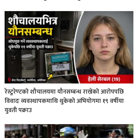
रेस्टुरेण्टको शौचालयमा यौनसम्बन्ध राखेको आरोपपछि
विवादः व्यवस्थापकमाथि थुकेको अभियोगमा १९ वर्षीया
युवती पक्राउ