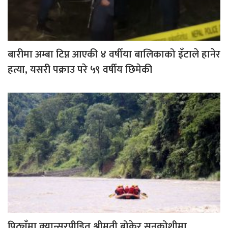
बारीमा अम्बा टिप्न आएकी ४ वर्षीया बालिकाको इँटाले हानेर
हत्या, यसरी पक्राउ परे ५९ वर्षीय छिमेकी
पिठ्युँमा क्यान्सरपीडित श्रीमती बोकेर सुनकोशीमा