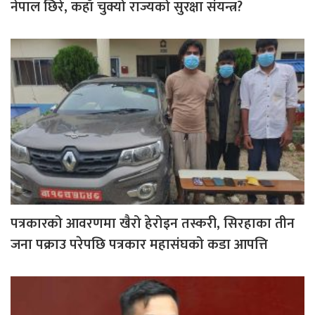
नेपाल छिरे, कहाँ चुक्यो राज्यको सुरक्षा संयन्त्र?
पत्रकारको आवरणमा खैरो हेरोइन तस्करी, सिरहाका तीन
जना पक्राउ परेपछि पत्रकार महासंघको कडा आपत्ति