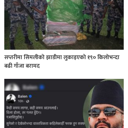
सप्तरीमा सिमलीको झाडीमा लुकाइएको १९० किलोभन्दा
बढी गाँजा बरामद