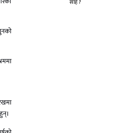
ारेको
साह ?
नुनको
्रममा
रिखमा
ुन्।
र्षको