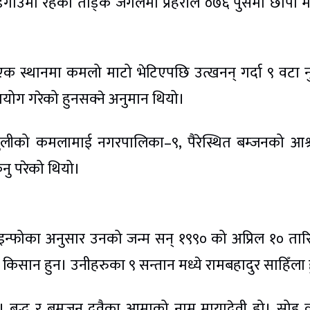
ँडेगाउँमा रहेको तोड्के जंगलमा प्रहरीले ०७६ पुसमा छापा म
 एक स्थानमा कमलो माटो भेटिएपछि उत्खनन् गर्दा ९ वटा 
रयोग गरेको हुनसक्ने अनुमान थियो।
लीको कमलामाई नगरपालिका–९, पैरेस्थित बम्जनको आश
िनु परेको थियो।
 इन्फोका अनुसार उनको जन्म सन् १९९० को अप्रिल १० ता
सान हुन। उनीहरुका ९ सन्तान मध्ये रामबहादुर साहिँला ह
बुद्ध र बमजन दुवैका आमाको नाम मायादेवी हो। सोह्र व