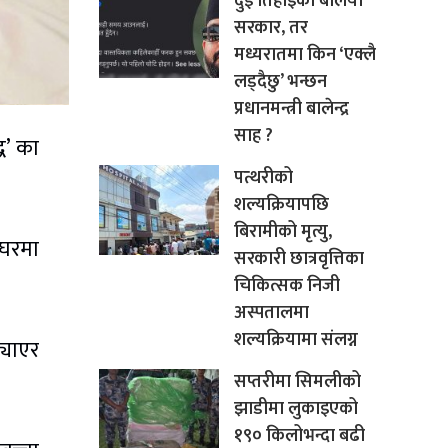
दुई तिहाइको बलियो
सरकार, तर
मध्यरातमा किन ‘एक्लै
लड्दैछु’ भन्छन
प्रधानमन्त्री बालेन्द्र
साह ?
ध’ का
पत्थरीको
शल्यक्रियापछि
बिरामीको मृत्यु,
 घरमा
सरकारी छात्रवृत्तिका
चिकित्सक निजी
अस्पतालमा
शल्यक्रियामा संलग्न
्याएर
सप्तरीमा सिमलीको
झाडीमा लुकाइएको
१९० किलोभन्दा बढी