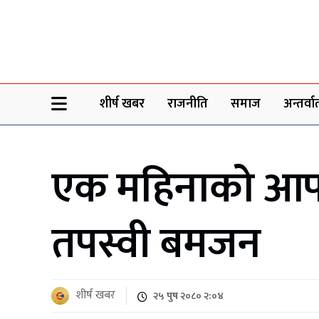
Sheersha khabar
शीर्ष खबर
राजनीति
समाज
अन्तर्वार्
एक महिनाको आफनै
तपस्वी बमजन
शीर्ष खबर
२५ पुष २०८० २:०४