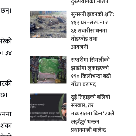
दुरुपयोगको आरोप
 छन्।
सुनसरी झडपको क्षति:
११२ घर–संरचना र
६१ सवारीसाधनमा
तोडफोड तथा
परेको
आगजनी
का ३४
सप्तरीमा सिमलीको
झाडीमा लुकाइएको
१९० किलोभन्दा बढी
कोटकी
गाँजा बरामद
ग छ।
दुई तिहाइको बलियो
सरकार, तर
्रममा
मध्यरातमा किन ‘एक्लै
लड्दैछु’ भन्छन
आशंका
प्रधानमन्त्री बालेन्द्र