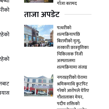
बच्चा
गाँजा बरामद
हरीको
ताजा अपडेट
पत्थरीको
रहेको
शल्यक्रियापछि
बिरामीको मृत्यु,
सरकारी छात्रवृत्तिका
चिकित्सक निजी
रहेको
अस्पतालमा
शल्यक्रियामा संलग्न
नगरप्रहरीको घेरामा
छतबाट
श्रमिकमाथि कुटपिट
गरेको आरोपले घेरिए
्रयास
गौशालाका मेयर,
पदीय शक्तिको