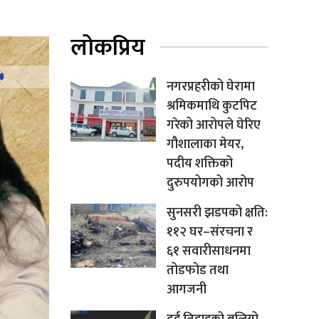
लोकप्रिय
नगरप्रहरीको घेरामा
श्रमिकमाथि कुटपिट
गरेको आरोपले घेरिए
गौशालाका मेयर,
पदीय शक्तिको
दुरुपयोगको आरोप
सुनसरी झडपको क्षति:
११२ घर–संरचना र
६१ सवारीसाधनमा
तोडफोड तथा
आगजनी