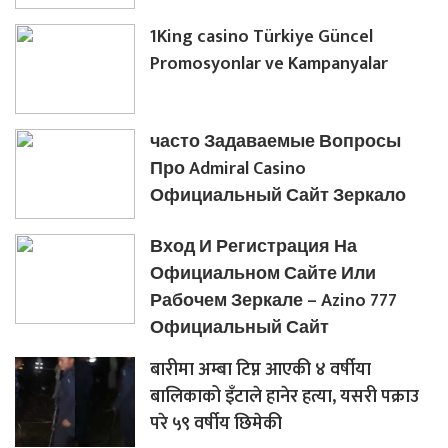
1King casino Türkiye Güncel
Promosyonlar ve Kampanyalar
часто Задаваемые Вопросы
Про Admiral Casino
Официальный Сайт Зеркало
Вход И Регистрация На
Официальном Сайте Или
Рабочем Зеркале – Azino 777
Официальный Сайт
बारीमा अम्बा टिप्न आएकी ४ वर्षीया
बालिकाको इँटाले हानेर हत्या, यसरी पक्राउ
परे ५९ वर्षीय छिमेकी