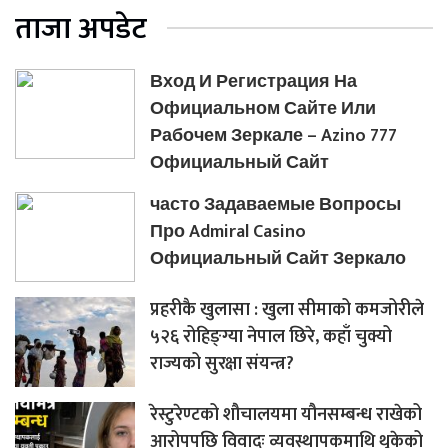
ताजा अपडेट
Вход И Регистрация На
Официальном Сайте Или
Рабочем Зеркале – Azino 777
Официальный Сайт
часто Задаваемые Вопросы
Про Admiral Casino
Официальный Сайт Зеркало
प्रहरीकै खुलासा : खुला सीमाको कमजोरीले
५२६ रोहिङ्ग्या नेपाल छिरे, कहाँ चुक्यो
राज्यको सुरक्षा संयन्त्र?
रेस्टुरेण्टको शौचालयमा यौनसम्बन्ध राखेको
आरोपपछि विवादः व्यवस्थापकमाथि थुकेको