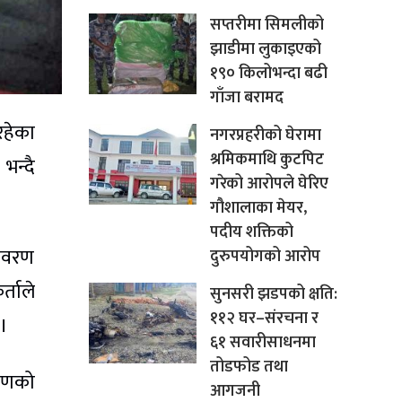
सप्तरीमा सिमलीको
झाडीमा लुकाइएको
१९० किलोभन्दा बढी
गाँजा बरामद
रहेका
नगरप्रहरीको घेरामा
श्रमिकमाथि कुटपिट
भन्दै
गरेको आरोपले घेरिए
गौशालाका मेयर,
पदीय शक्तिको
विवरण
दुरुपयोगको आरोप
्ताले
सुनसरी झडपको क्षति:
११२ घर–संरचना र
ो।
६१ सवारीसाधनमा
तोडफोड तथा
करणको
आगजनी