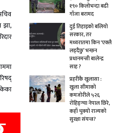
१९० किलोभन्दा बढी
 सचिव
गाँजा बरामद
न झा,
दुई तिहाइको बलियो
सरकार, तर
रिदार
मध्यरातमा किन ‘एक्लै
लड्दैछु’ भन्छन
प्रधानमन्त्री बालेन्द्र
दाममा
साह ?
रिषद्
प्रहरीकै खुलासा :
खुला सीमाको
केका
कमजोरीले ५२६
रोहिङ्ग्या नेपाल छिरे,
कहाँ चुक्यो राज्यको
सुरक्षा संयन्त्र?