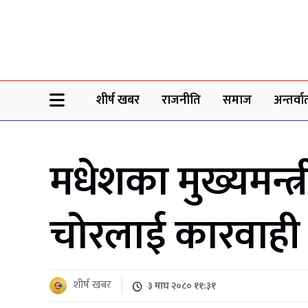
Sheersha khabar
शीर्ष खबर
राजनीति
समाज
अन्तर्वार्
मधेशका मुख्यमन्त्
चोरलाई कारवाही
शीर्ष खबर
३ माघ २०८० ११:३१