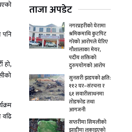
नभएको
ताजा अपडेट
नगरप्रहरीको घेरामा
त पनि
श्रमिकमाथि कुटपिट
गरेको आरोपले घेरिए
गौशालाका मेयर,
पदीय शक्तिको
ी हो,
दुरुपयोगको आरोप
ेसीको
सुनसरी झडपको क्षति:
११२ घर–संरचना र
६१ सवारीसाधनमा
तोडफोड तथा
यक्रम
आगजनी
ा वढि
सप्तरीमा सिमलीको
झाडीमा लुकाइएको