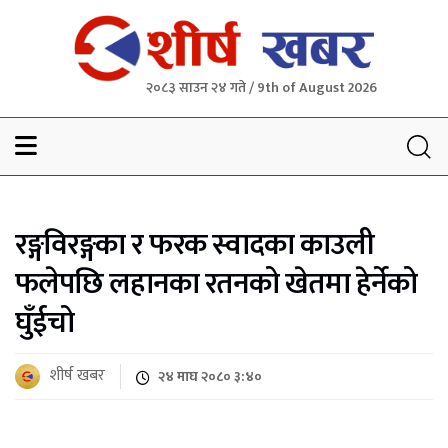
२०८३ साउन २४ गते / 9th of August 2026
Sheersha khabar
रङ्गविरङ्गका र फरक स्वादका काउली
फलेपछि लहानका रतनको खेतमा हेर्नेको
घुँईचो
शीर्ष खबर
२४ माघ २०८० ३:४०