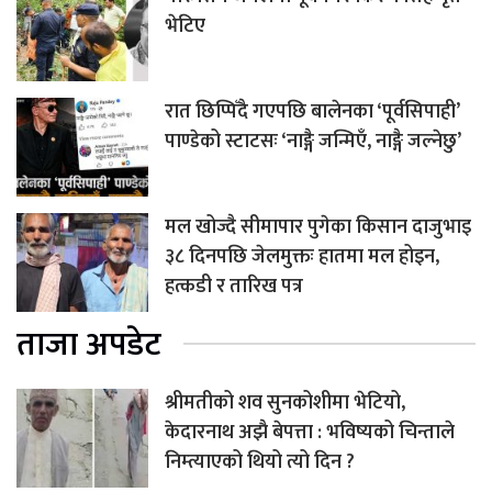
भेटिए
रात छिप्पिँदै गएपछि बालेनका ‘पूर्वसिपाही’
पाण्डेको स्टाटसः ‘नाङ्गै जन्मिएँ, नाङ्गै जल्नेछु’
मल खोज्दै सीमापार पुगेका किसान दाजुभाइ
३८ दिनपछि जेलमुक्तः हातमा मल होइन,
हत्कडी र तारिख पत्र
ताजा अपडेट
श्रीमतीको शव सुनकोशीमा भेटियो,
केदारनाथ अझै बेपत्ता : भविष्यको चिन्ताले
निम्त्याएको थियो त्यो दिन ?