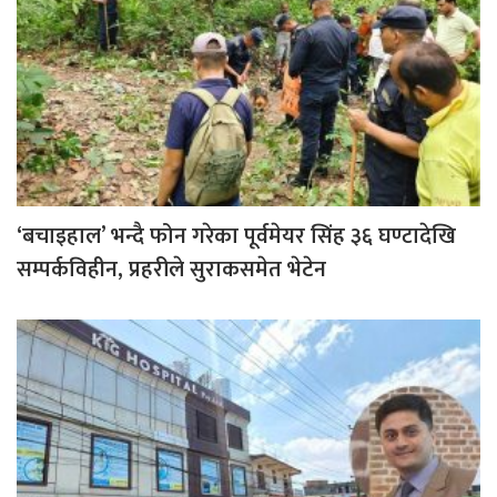
‘बचाइहाल’ भन्दै फोन गरेका पूर्वमेयर सिंह ३६ घण्टादेखि
सम्पर्कविहीन, प्रहरीले सुराकसमेत भेटेन