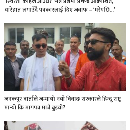
‘स्थिरता कहिले आउँछ?’ भन्ने प्रश्नमा प्रचण्ड आक्रोशित,
धारेहात लगाउँदै पत्रकारलाई दिए जवाफ – ‘मरेपछि…’
जनकपुर वार्ताले जन्मायो नयाँ विवादः सरकारले हिन्दू राष्ट्र
मान्यो कि मागपत्र मात्रै बुझ्यो?