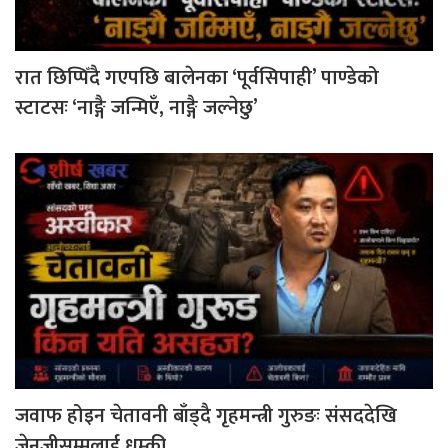
रात छिप्पिँदै गएपछि बालेनका ‘पूर्वसिपाही’ पाण्डेको
स्टाटसः ‘नाङ्गै जन्मिएँ, नाङ्गै जल्नेछु’
जवाफ होइन चेतावनी बाँड्दै गृहमन्त्री गुरुङः संसददेखि
जेनजीसम्मलाई धम्की