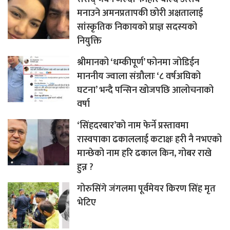
मनाउने अमनप्रतापकी छोरी अक्षतालाई
सांस्कृतिक निकायको प्राज्ञ सदस्यको
नियुक्ति
श्रीमानको ‘धम्कीपूर्ण’ फोनमा जोडिईन
माननीय ज्वाला संग्रौलाः ‘८ वर्षअघिको
घटना’ भन्दै पन्सिन खोजपछि आलोचनाको
वर्षा
‘सिंहदरबार’को नाम फेर्ने प्रस्तावमा
रास्वपाका ढकाललाई कटाक्षः हरी नै नभएको
मान्छेको नाम हरि ढकाल किन, गोबर राखे
हुन्न ?
गोरुसिंगे जंगलमा पूर्वमेयर किरण सिंह मृत
भेटिए