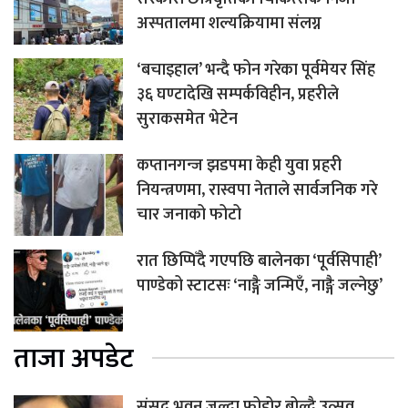
अस्पतालमा शल्यक्रियामा संलग्न
‘बचाइहाल’ भन्दै फोन गरेका पूर्वमेयर सिंह
३६ घण्टादेखि सम्पर्कविहीन, प्रहरीले
सुराकसमेत भेटेन
कप्तानगन्ज झडपमा केही युवा प्रहरी
नियन्त्रणमा, रास्वपा नेताले सार्वजनिक गरे
चार जनाको फोटो
रात छिप्पिँदै गएपछि बालेनका ‘पूर्वसिपाही’
पाण्डेको स्टाटसः ‘नाङ्गै जन्मिएँ, नाङ्गै जल्नेछु’
ताजा अपडेट
संसद् भवन जल्दा फोहोर बोल्दै उत्सव