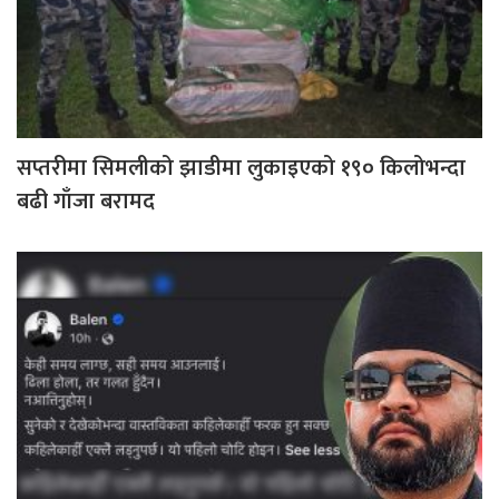
सप्तरीमा सिमलीको झाडीमा लुकाइएको १९० किलोभन्दा
बढी गाँजा बरामद