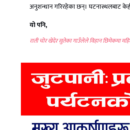
अनुशन्धान गरिरहेका छन्। घटनास्थलबाट क
यो पनि,
राती चोर खेदेर सुतेका गाउँलेले विहान छिमेकमा म