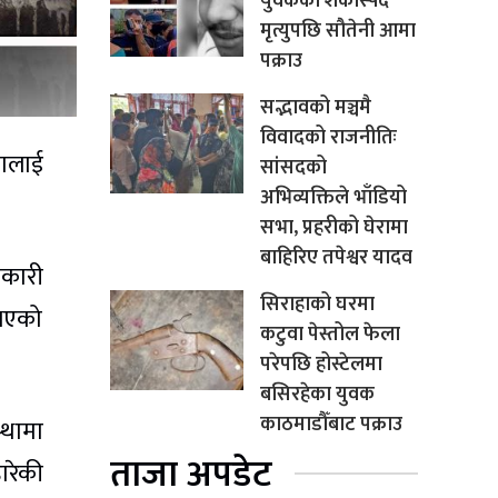
युवकको शंकास्पद
मृत्युपछि सौतेनी आमा
पक्राउ
सद्भावको मञ्चमै
विवादको राजनीतिः
नालाई
सांसदको
अभिव्यक्तिले भाँडियो
सभा, प्रहरीको घेरामा
बाहिरिए तपेश्वर यादव
नकारी
सिराहाको घरमा
 भएको
कटुवा पेस्तोल फेला
परेपछि होस्टेलमा
बसिरहेका युवक
काठमाडौँबाट पक्राउ
्थामा
ताजा अपडेट
ारेकी