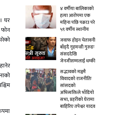
४ वर्षीया बालिकाको
हत्या आरोपमा एक
ए। घर
महिना पछि पक्राउ परे
े फोन
५९ वर्षीय स्थानीय
परेको
जवाफ होइन चेतावनी
बाँड्दै गृहमन्त्री गुरुङः
संसददेखि
जेनजीसम्मलाई धम्की
हानेर
सद्भावको मञ्चमै
टनाको
विवादको राजनीतिः
श्चिम
सांसदको
अभिव्यक्तिले भाँडियो
सभा, प्रहरीको घेरामा
बाहिरिए तपेश्वर यादव
रुपमा