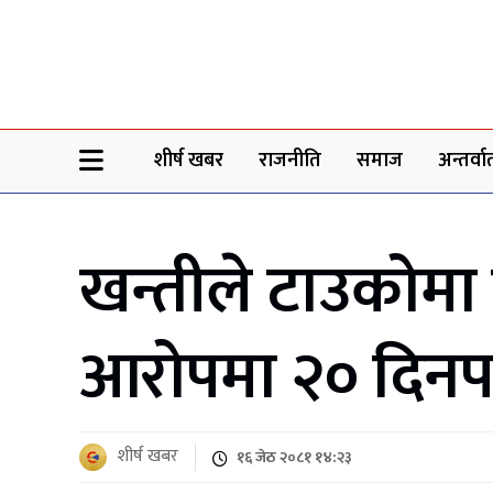
Sheersha khabar
शीर्ष खबर
राजनीति
समाज
अन्तर्वार्
खन्तीले टाउकोमा 
आरोपमा २० दिनपछ
शीर्ष खबर
१६ जेठ २०८१ १४:२३