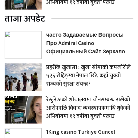
अभियोगमा १९ वर्षीया युवती पक्राउ
ताजा अपडेट
часто Задаваемые Вопросы
Про Admiral Casino
Официальный Сайт Зеркало
प्रहरीकै खुलासा : खुला सीमाको कमजोरीले
५२६ रोहिङ्ग्या नेपाल छिरे, कहाँ चुक्यो
राज्यको सुरक्षा संयन्त्र?
रेस्टुरेण्टको शौचालयमा यौनसम्बन्ध राखेको
आरोपपछि विवादः व्यवस्थापकमाथि थुकेको
अभियोगमा १९ वर्षीया युवती पक्राउ
1King casino Türkiye Güncel