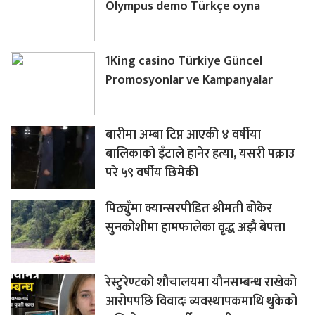
Olympus demo Türkçe oyna
1King casino Türkiye Güncel
Promosyonlar ve Kampanyalar
बारीमा अम्बा टिप्न आएकी ४ वर्षीया
बालिकाको इँटाले हानेर हत्या, यसरी पक्राउ
परे ५९ वर्षीय छिमेकी
पिठ्युँमा क्यान्सरपीडित श्रीमती बोकेर
सुनकोशीमा हामफालेका वृद्ध अझै बेपत्ता
रेस्टुरेण्टको शौचालयमा यौनसम्बन्ध राखेको
आरोपपछि विवादः व्यवस्थापकमाथि थुकेको