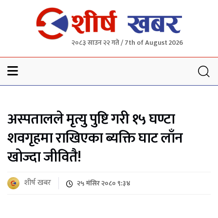
२०८३ साउन २२ गते / 7th of August 2026
Sheersha khabar
अस्पतालले मृत्यु पुष्टि गरी १५ घण्टा
शवगृहमा राखिएका ब्यक्ति घाट लाँन
खोज्दा जीवितै!
शीर्ष खबर
२५ मंसिर २०८० ९:३४