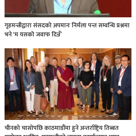
गृहमन्त्रीद्वारा संसदको अपमानः निर्मला पन्त सम्वन्धि प्रश्नमा
भने ‘म यसको जवाफ दिन्नँ’
चीनको चासोपछि काठमाडौंमा हुने अन्तर्राष्ट्रिय तिब्बत