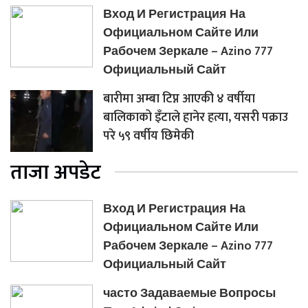
Вход И Регистрация На
Официальном Сайте Или
Рабочем Зеркале – Azino 777
Официальный Сайт
बारीमा अम्बा टिप्न आएकी ४ वर्षीया
बालिकाको इँटाले हानेर हत्या, यसरी पक्राउ
परे ५९ वर्षीय छिमेकी
ताजा अपडेट
Вход И Регистрация На
Официальном Сайте Или
Рабочем Зеркале – Azino 777
Официальный Сайт
часто Задаваемые Вопросы