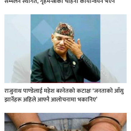
सम्मेलन स्थगित, गृहमन्त्रीको चाहना कार्यान्वयन भएन
राजुनाथ पाण्डेलाई महेश बस्नेतको कटाक्षः ‘जनताको आँसु
झार्नेहरू अहिले आफ्नै आलोचनामा भकानिए’