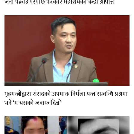
जना पक्राउ परेपछि पत्रकार महासंघको कडा आपत्ति
गृहमन्त्रीद्वारा संसदको अपमानः निर्मला पन्त सम्वन्धि प्रश्नमा
भने ‘म यसको जवाफ दिन्नँ’