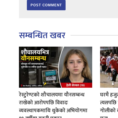
सम्बन्धित खबर
रेस्टुरेण्टको शौचालयमा यौनसम्बन्ध
घरमै हजु
राखेको आरोपपछि विवादः
त्यसपछि व
व्यवस्थापकमाथि थुकेको अभियोगमा
गोलीको व