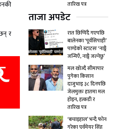
 उनकी
तारिख पत्र
ताजा अपडेट
छन् र
रात छिप्पिँदै गएपछि
बालेनका ‘पूर्वसिपाही’
पाण्डेको स्टाटसः ‘नाङ्गै
जन्मिएँ, नाङ्गै जल्नेछु’
मल खोज्दै सीमापार
पुगेका किसान
दाजुभाइ ३८ दिनपछि
जेलमुक्तः हातमा मल
होइन, हत्कडी र
तारिख पत्र
‘बचाइहाल’ भन्दै फोन
गरेका पूर्वमेयर सिंह