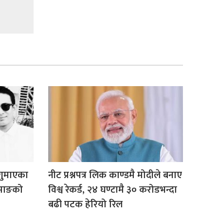
 गुमाएका
नीट प्रश्नपत्र लिक काण्डमै मोदीले बनाए
ामाङको
विश्व रेकर्ड, २४ घण्टामै ३० करोडभन्दा
बढी पटक हेरियो रिल