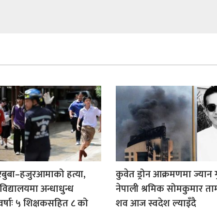
रबुबा–हजुरआमाको हत्या,
कुवेत ड्रोन आक्रमणमा ज्यान
िद्यालयमा अन्धाधुन्ध
नेपाली श्रमिक सोमकुमार त
र्षाः ५ शिक्षकसहित ८ को
शव आज स्वदेश ल्याइँदै