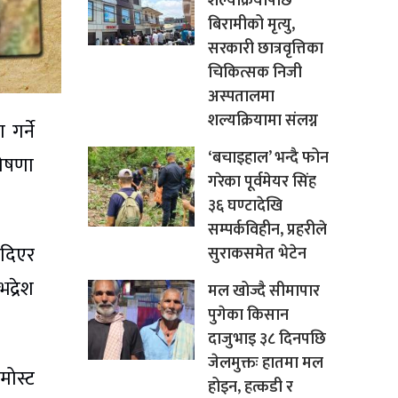
शल्यक्रियापछि
बिरामीको मृत्यु,
सरकारी छात्रवृत्तिका
चिकित्सक निजी
अस्पतालमा
शल्यक्रियामा संलग्न
गर्ने
‘बचाइहाल’ भन्दै फोन
घोषणा
गरेका पूर्वमेयर सिंह
३६ घण्टादेखि
सम्पर्कविहीन, प्रहरीले
 दिएर
सुराकसमेत भेटेन
द्रेश
मल खोज्दै सीमापार
पुगेका किसान
दाजुभाइ ३८ दिनपछि
जेलमुक्तः हातमा मल
मोस्ट
होइन, हत्कडी र