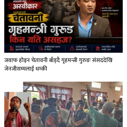
जवाफ होइन चेतावनी बाँड्दै गृहमन्त्री गुरुङः संसददेखि
जेनजीसम्मलाई धम्की