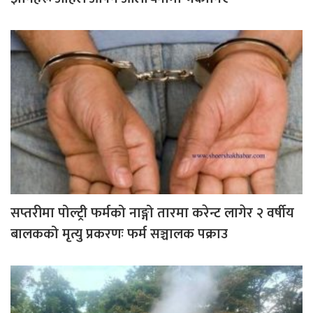
सप्तरीमा पोल्ट्री फर्मको नाङ्गो तारमा करेन्ट लागेर २ वर्षीय
बालकको मृत्यु प्रकरणः फर्म सञ्चालक पक्राउ