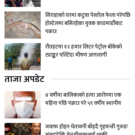
सिराहाको घरमा कटुवा पेस्तोल फेला परेपछि
होस्टेलमा बसिरहेका युवक काठमाडौँबाट
पक्राउ
रौतहटमा १२ हजार लिटर पेट्रोल बोकेको
ट्याङ्कर पल्टिँदा भीषण आगलागी
ताजा अपडेट
४ वर्षीया बालिकाको हत्या आरोपमा एक
महिना पछि पक्राउ परे ५९ वर्षीय स्थानीय
जवाफ होइन चेतावनी बाँड्दै गृहमन्त्री गुरुङः
संसददेखि जेनजीसम्मलाई धम्की