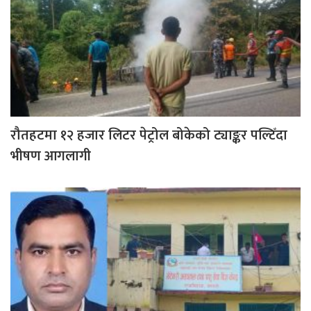
रौतहटमा १२ हजार लिटर पेट्रोल बोकेको ट्याङ्कर पल्टिँदा
भीषण आगलागी