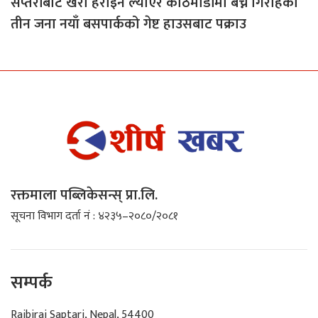
सप्तरीबाट खैरो हेरोइन ल्याएर काठमाडौँमा बेच्ने गिरोहका
तीन जना नयाँ बसपार्कको गेष्ट हाउसबाट पक्राउ
रक्तमाला पब्लिकेसन्स् प्रा.लि.
सूचना विभाग दर्ता नं : ४२३५–२०८०/२०८१
सम्पर्क
Rajbiraj Saptari, Nepal, 54400