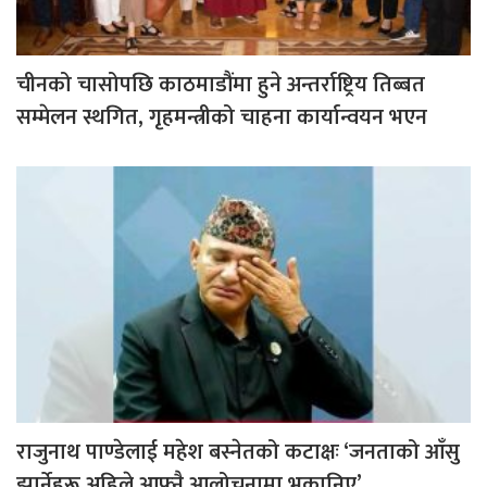
चीनको चासोपछि काठमाडौंमा हुने अन्तर्राष्ट्रिय तिब्बत
सम्मेलन स्थगित, गृहमन्त्रीको चाहना कार्यान्वयन भएन
राजुनाथ पाण्डेलाई महेश बस्नेतको कटाक्षः ‘जनताको आँसु
झार्नेहरू अहिले आफ्नै आलोचनामा भकानिए’