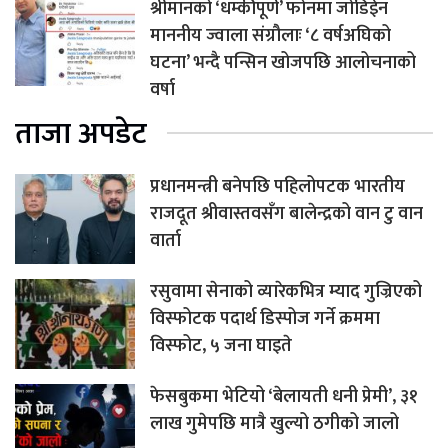
श्रीमानको ‘धम्कीपूर्ण’ फोनमा जोडिईन
माननीय ज्वाला संग्रौलाः ‘८ वर्षअघिको
घटना’ भन्दै पन्सिन खोजपछि आलोचनाको
वर्षा
ताजा अपडेट
प्रधानमन्त्री बनेपछि पहिलोपटक भारतीय
राजदूत श्रीवास्तवसँग बालेन्द्रको वान टु वान
वार्ता
रसुवामा सेनाको व्यारेकभित्र म्याद गुज्रिएको
विस्फोटक पदार्थ डिस्पोज गर्ने क्रममा
विस्फोट, ५ जना घाइते
फेसबुकमा भेटियो ‘बेलायती धनी प्रेमी’, ३१
लाख गुमेपछि मात्रै खुल्यो ठगीको जालो