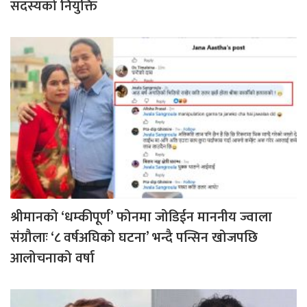
सदस्यको नियुक्ति
श्रीमानको ‘धम्कीपूर्ण’ फोनमा जोडिईन माननीय ज्वाला
संग्रौलाः ‘८ वर्षअघिको घटना’ भन्दै पन्सिन खोजपछि
आलोचनाको वर्षा