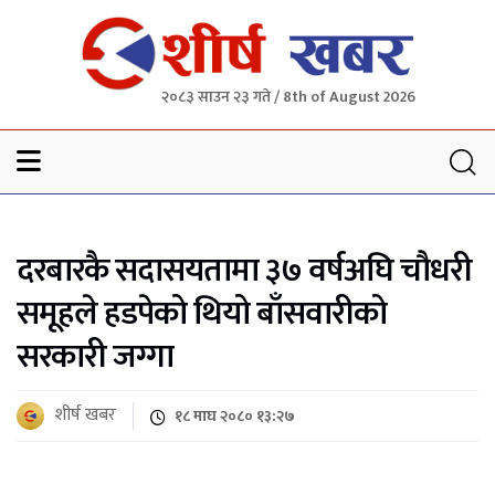
२०८३ साउन २३ गते / 8th of August 2026
Sheersha khabar
दरबारकै सदासयतामा ३७ वर्षअघि चौधरी
समूहले हडपेको थियो बाँसवारीको
सरकारी जग्गा
शीर्ष खबर
१८ माघ २०८० १३:२७