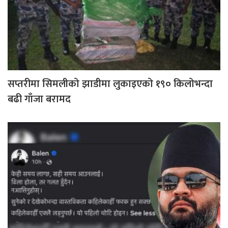
सप्तरीमा सिमलीको झाडीमा लुकाइएको १९० किलोभन्दा
बढी गाँजा बरामद