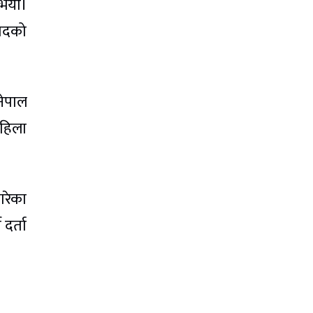
 भयो।
 पदको
नेपाल
महिला
गरेका
दर्ता