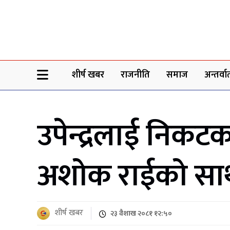
Sheersha khabar
शीर्ष खबर
राजनीति
समाज
अन्तर्वार्
उपेन्द्रलाई निकट
अशोक राईको सा
शीर्ष खबर
२३ वैशाख २०८१ १२:५०