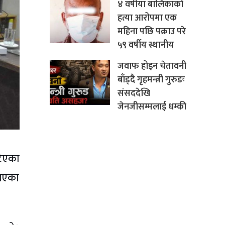
४ वर्षीया बालिकाको
हत्या आरोपमा एक
महिना पछि पक्राउ परे
५९ वर्षीय स्थानीय
जवाफ होइन चेतावनी
बाँड्दै गृहमन्त्री गुरुङः
संसददेखि
जेनजीसम्मलाई धम्की
टिएका
 भएका