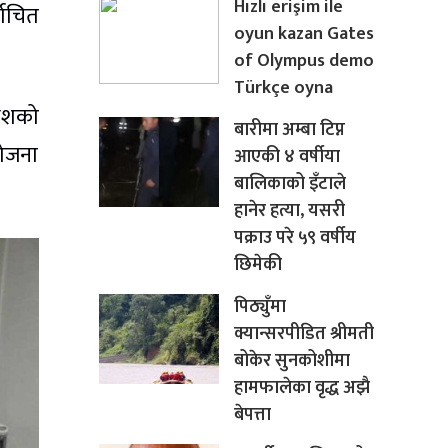
Hızlı erişim ile
वाचित
oyun kazan Gates
of Olympus demo
Türkçe oyna
धेशको
बारीमा अम्बा टिप्न
योजना
आएकी ४ वर्षीया
बालिकाको इँटाले
हानेर हत्या, यसरी
पक्राउ परे ५९ वर्षीय
छिमेकी
पिठ्युँमा
क्यान्सरपीडित श्रीमती
बोकेर सुनकोशीमा
हामफालेका वृद्ध अझै
बेपत्ता