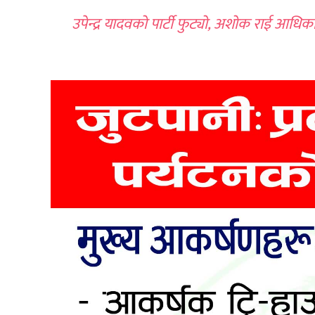
उपेन्द्र यादवको पार्टी फुट्यो, अशोक राई आध