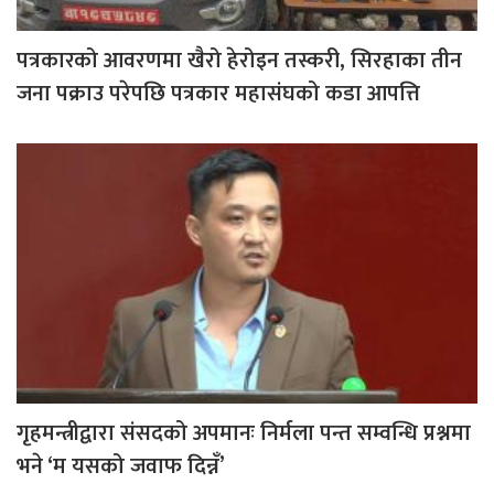
पत्रकारको आवरणमा खैरो हेरोइन तस्करी, सिरहाका तीन
जना पक्राउ परेपछि पत्रकार महासंघको कडा आपत्ति
गृहमन्त्रीद्वारा संसदको अपमानः निर्मला पन्त सम्वन्धि प्रश्नमा
भने ‘म यसको जवाफ दिन्नँ’