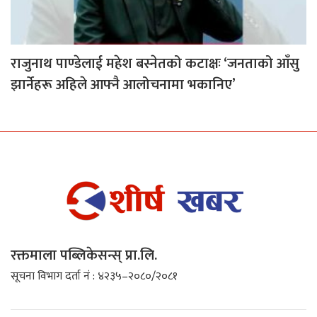
राजुनाथ पाण्डेलाई महेश बस्नेतको कटाक्षः ‘जनताको आँसु
झार्नेहरू अहिले आफ्नै आलोचनामा भकानिए’
रक्तमाला पब्लिकेसन्स् प्रा.लि.
सूचना विभाग दर्ता नं : ४२३५–२०८०/२०८१