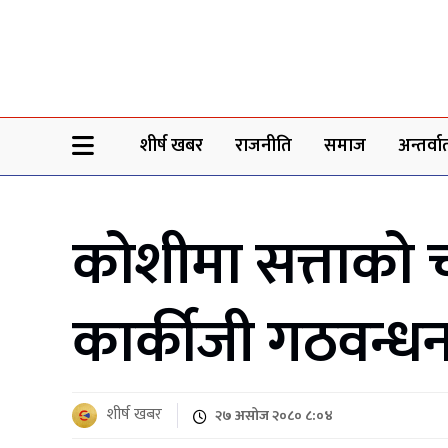
Sheersha khabar
शीर्ष खबर
राजनीति
समाज
अन्तर्वार्
कोशीमा सत्ताको 
कार्कीजी गठवन्धनकै
शीर्ष खबर
२७ असोज २०८० ८:०४