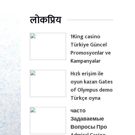
लोकप्रिय
1King casino
Türkiye Güncel
Promosyonlar ve
Kampanyalar
Hızlı erişim ile
oyun kazan Gates
of Olympus demo
Türkçe oyna
часто
Задаваемые
Вопросы Про