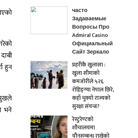
часто
चिएको
Задаваемые
Вопросы Про
Admiral Casino
गरेको
Официальный
Сайт Зеркало
 दाबी
प्रहरीकै खुलासा :
ा हुन
खुला सीमाको
कमजोरीले ५२६
रोहिङ्ग्या नेपाल छिरे,
मुखले
कहाँ चुक्यो राज्यको
सुरक्षा संयन्त्र?
ो भने
रेस्टुरेण्टको
शौचालयमा
यौनसम्बन्ध राखेको