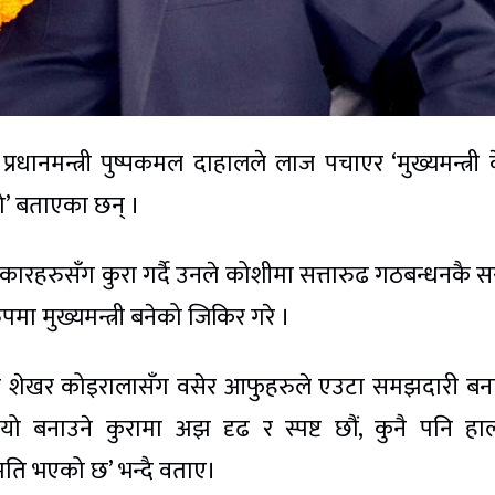
नमन्त्री पुष्पकमल दाहालले लाज पचाएर ‘मुख्यमन्त्री 
ो’ बताएका छन् ।
ारहरुसँग कुरा गर्दै उनले कोशीमा सत्तारुढ गठबन्धनकै 
ुपमा मुख्यमन्त्री बनेको जिकिर गरे ।
वा र शेखर कोइरालासँग वसेर आफुहरुले एउटा समझदारी ब
यो बनाउने कुरामा अझ दृढ र स्पष्ट छौं, कुनै पनि ह
मति भएको छ’ भन्दै वताए।