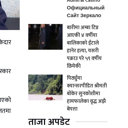
Admiral Casino
Официальный
Сайт Зеркало
बारीमा अम्बा टिप्न
आएकी ४ वर्षीया
केदार
बालिकाको इँटाले
हानेर हत्या, यसरी
पक्राउ परे ५९ वर्षीय
छिमेकी
सरकार
पिठ्युँमा
क्यान्सरपीडित श्रीमती
बोकेर सुनकोशीमा
नाएको
हामफालेका वृद्ध अझै
बेपत्ता
ालतमा
ताजा अपडेट