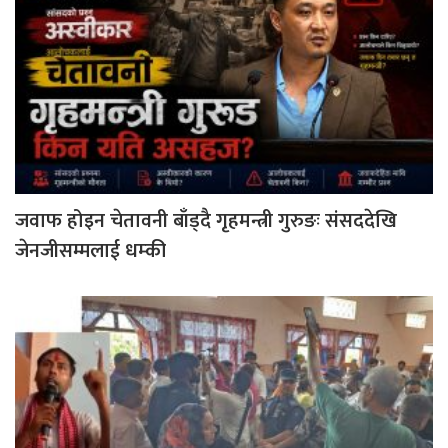
जवाफ होइन चेतावनी बाँड्दै गृहमन्त्री गुरुङः संसददेखि
जेनजीसम्मलाई धम्की