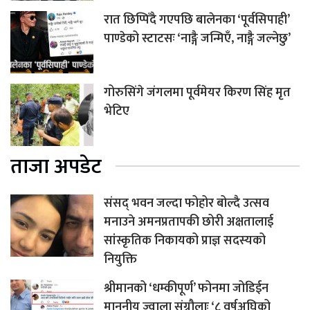
रात छिप्पिँदै गएपछि बालेनका ‘पूर्वसिपाही’
पाण्डेको स्टाटसः ‘नाङ्गै जन्मिएँ, नाङ्गै जल्नेछु’
गोरुसिंगे जंगलमा पूर्वमेयर किरण सिंह मृत
भेटिए
ताजा अपडेट
संसद् भवन जल्दा फोहोर बोल्दै उत्सव
मनाउने अमनप्रतापकी छोरी अक्षतालाई
सांस्कृतिक निकायको प्राज्ञ सदस्यको
नियुक्ति
श्रीमानको ‘धम्कीपूर्ण’ फोनमा जोडिईन
माननीय ज्वाला संग्रौलाः ‘८ वर्षअघिको