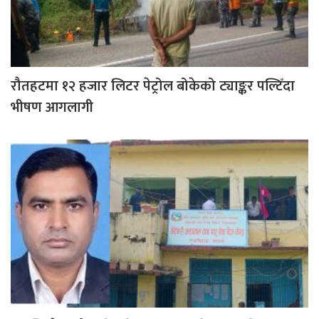
रौतहटमा १२ हजार लिटर पेट्रोल बोकेको ट्याङ्कर पल्टिँदा
भीषण आगलागी