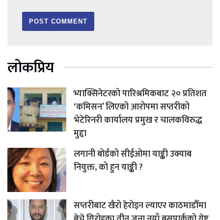
लोकप्रिय
भ्याक्सिनेटरको पारिश्रमिकबाट २० प्रतिशत
‘कमिसन’ लिएको आरोपमा सप्तरीको
भेटेरिनरी कार्यालय प्रमुख र चालकविरुद्ध
मुद्दा
लगानी बोर्डको सीईओमा याङ्की उक्याब
नियुक्त, को हुन याङ्की ?
सप्तरीबाट खैरो हेरोइन ल्याएर काठमाडौँमा
बेच्ने गिरोहका तीन जना नयाँ बसपार्कको गेष्ट