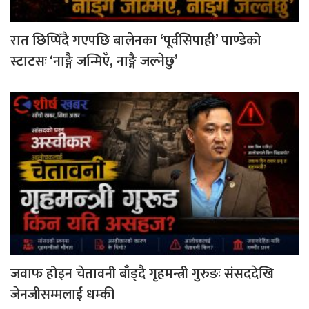
रात छिप्पिँदै गएपछि बालेनका ‘पूर्वसिपाही’ पाण्डेको
स्टाटसः ‘नाङ्गै जन्मिएँ, नाङ्गै जल्नेछु’
जवाफ होइन चेतावनी बाँड्दै गृहमन्त्री गुरुङः संसददेखि
जेनजीसम्मलाई धम्की