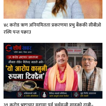
४८ करोड ऋण अनियमितता प्रकरणमा प्रभु बैंककी सीबीओ
रश्मि पन्त पक्राउ
३९ करोड भ्रष्टाचार मुद्दामा पूर्व अर्थमन्त्री साहको दाबी–