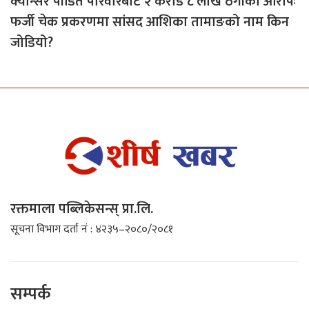
क्यान्सर पीडित परिवारबाट २ करोड ८ लाख ठगीको आरोपः
फर्जी चेक प्रकरणमा सांसद आशिका तामाङको नाम किन
जोडियो?
रक्तमाला पब्लिकेसन्स् प्रा.लि.
सूचना विभाग दर्ता नं : ४२३५–२०८०/२०८१
सम्पर्क