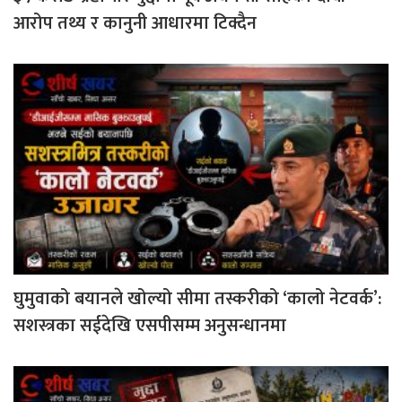
आरोप तथ्य र कानुनी आधारमा टिक्दैन
घुमुवाको बयानले खोल्यो सीमा तस्करीको ‘कालो नेटवर्क’:
सशस्त्रका सईदेखि एसपीसम्म अनुसन्धानमा