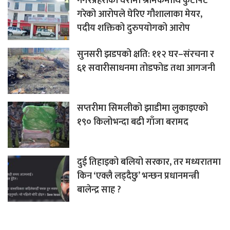
नगरप्रहरीको घेरामा श्रमिकमाथि कुटपिट
गरेको आरोपले घेरिए गौशालाका मेयर,
पदीय शक्तिको दुरुपयोगको आरोप
सुनसरी झडपको क्षति: ११२ घर–संरचना र
६१ सवारीसाधनमा तोडफोड तथा आगजनी
सप्तरीमा सिमलीको झाडीमा लुकाइएको
१९० किलोभन्दा बढी गाँजा बरामद
दुई तिहाइको बलियो सरकार, तर मध्यरातमा
किन ‘एक्लै लड्दैछु’ भन्छन प्रधानमन्त्री
बालेन्द्र साह ?