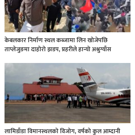
केबलकार निर्माण स्थल कब्जामा लिन खोजेपछि
ताप्लेजुङमा दाहोरो झडप, प्रहरीले हान्यो अश्रुग्याँस
लामिडाँडा विमानस्थलको विजोग, वर्षको कुल आम्दानी