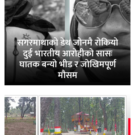
सगरमाथाको डेथ जोनमै रोकियो
दुई भारतीय आरोहीको सासः
घातक बन्यो भीड र जोखिमपूर्ण
मौसम