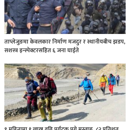
ताप्लेजुङमा केवलकार निर्माण मजदुर र स्थानीयबीच झडप,
सशस्त्र इन्स्पेक्टरसहित ६ जना घाईते
९ महिनामा १ लाख वढि पर्यटक पुगे मुस्ताङ, ८२ प्रतिशत