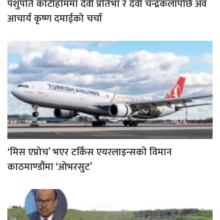
पशुपति कोटीहोममा देवी प्रतिभा र देवी चन्द्रकलापछि अव
आचार्य कृष्ण दमाईको चर्चा
‘मिस एप्रोच’ भएर टर्किस एयरलाइन्सको विमान
काठमाण्डौंमा ‘ओभरसुट’