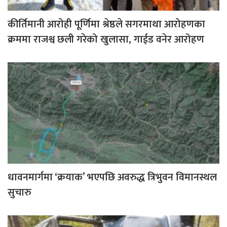
कीर्तिमानी आरोही पूर्णिमा श्रेष्ठले सगरमाथा आरोहणका
क्रममा राजश्व छली गरेको खुलासा, गाईड वनेर आरोहण
धावनमार्गमा ‘क्रयाक’ भएपछि अवरुद्ध त्रिभुवन विमानस्थल
सुचारु