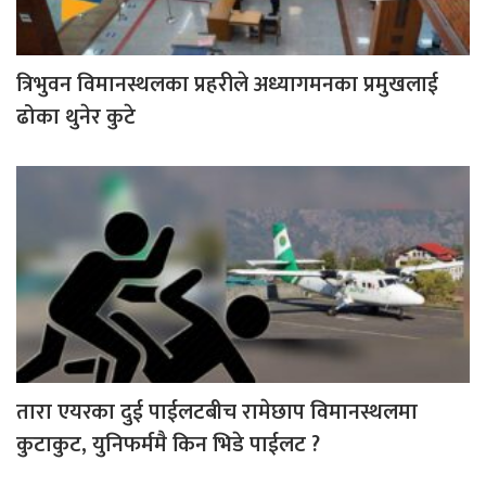
त्रिभुवन विमानस्थलका प्रहरीले अध्यागमनका प्रमुखलाई
ढोका थुनेर कुटे
तारा एयरका दुई पाईलटबीच रामेछाप विमानस्थलमा
कुटाकुट, युनिफर्ममै किन भिडे पाईलट ?