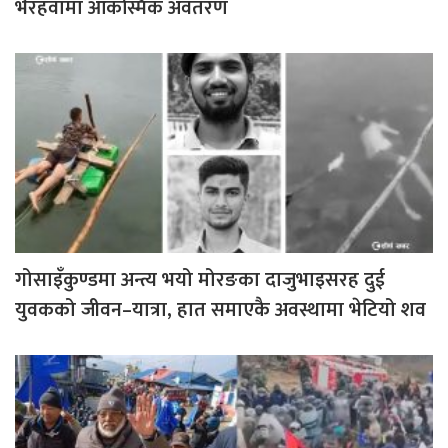
भैरहवामा आकस्मिक अवतरण
गोसाइँकुण्डमा अन्त्य भयो मोरङका दाजुभाइसरह दुई
युवकको जीवन–यात्रा, हात समाएकै अवस्थामा भेटियो शव